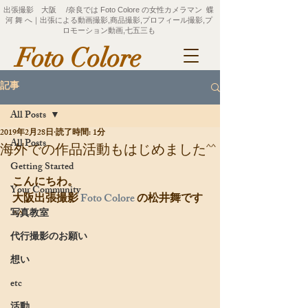
出張撮影 大阪 /奈良では Foto Colore の女性カメラマン 蝶
河 舞 へ｜出張による動画撮影,商品撮影,プロフィール撮影,プ
ロモーション動画,七五三も
Foto Colore
記事
All Posts
2019年2月28日
読了時間: 1分
All Posts
海外での作品活動もはじめました^^
Getting Started
こんにちわ。
Your Community
大阪出張撮影
 Foto Colore 
の松井舞です
写真教室
^^
代行撮影のお願い
想い
etc
活動