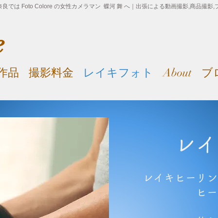
良では Foto Colore の女性カメラマン 蝶河 舞 へ｜出張による動画撮影,商品撮
e
作品
撮影料金
レイキフォト
About
ブ
レイ
レイキヒーリン
ヒー