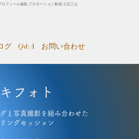
影,プロフィール撮影,プロモーション動画,七五三も
ログ
Q&A
お問い合わせ
キフォト
グと写真撮影を組み合わせた
リングセッション