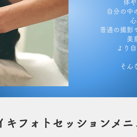
体や
自分の中
心
普通の撮影
美
​より
そん
イキフォトセッションメニ