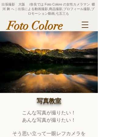
出張撮影 大阪 /奈良では Foto Colore の女性カメラマン 蝶
河 舞 へ｜出張による動画撮影,商品撮影,プロフィール撮影,プ
ロモーション動画,七五三も
Foto Colore
写真教室
こんな写真が撮りたい！
あんな写真が撮りたい！
そう思い立って一眼レフ
カメラ
を