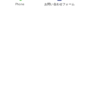
リトリート撮影ツアー
Phone
お問い合わせフォーム
自然の中へ共にいき、
自然の中で自分が何を感じているのか？
心へ目を向けるサポートをします。
自分で写真を撮ってもよし
私が写真を撮ってもよし
ただ、ここは写真を撮ることが
第一ベースではなく
「心を感じれるようになりたい」
そんなあなたのサポートを写真を通して
行うメニューです。
￥35,000+税
別途交通費
講座開催実績
① お蔵入りしたカメラをもう一