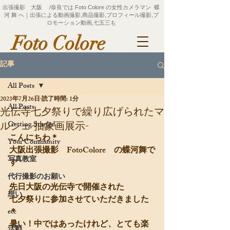
出張撮影 大阪 /奈良では Foto Colore の女性カメラマン 蝶
河 舞 へ｜出張による動画撮影,商品撮影,プロフィール撮影,プ
ロモーション動画,七五三も
Foto Colore
記事
All Posts
2023年7月26日
読了時間: 1分
All Posts
光伝寺七夕祭りで繰り広げられたマ
Getting Started
ルシェ-抽象画展示-
こんにちわ＊
Your Community
大阪出張撮影　FotoColore　の蝶河舞で
写真教室
す
代行撮影のお願い
先日大阪の光伝寺で開催された
想い
七夕祭りに参加させていただきました
＊
etc
暑い！中ではあったけれど、とても楽
活動