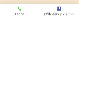
Phone
お問い合わせフォーム
出張撮影
マルシェ
展示
抽象画
アート
活動
絵画