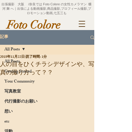
出張撮影 大阪 /奈良では Foto Colore の女性カメラマン 蝶
河 舞 へ｜出張による動画撮影,商品撮影,プロフィール撮影,プ
ロモーション動画,七五三も
Foto Colore
記事
All Posts
2018年11月22日
読了時間: 1分
All Posts
人の目をひくチラシデザインや、写
Getting Started
真の撮り方って？？
Your Community
写真教室
代行撮影のお願い
想い
etc
活動