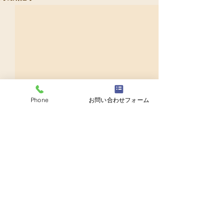
Phone
お問い合わせフォーム
コメント
コメントを追加…
新たな一歩へのスタート -
光伝寺七夕祭り