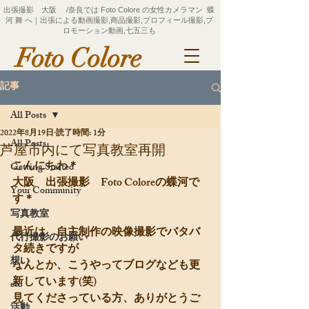
出張撮影 大阪 /奈良では Foto Colore の女性カメラマン 蝶
河 舞 へ｜出張による動画撮影,商品撮影,プロフィール撮影,プ
ロモーション動画,七五三も
Foto Colore
記事
All Posts
2022年8月19日
読了時間: 1分
All Posts
芦屋市内にて写真教室再開
こんにちわ＊
Getting Started
大阪　出張撮影　Foto Coloreの蝶河で
Your Community
す＊
写真教室
最近は、自主制作の映像撮影でバタバ
代行撮影のお願い
タ続きですが
想い
なんとか、こうやってブログなども更
新しています(笑)
etc
見てくださっている方、ありがとうご
活動