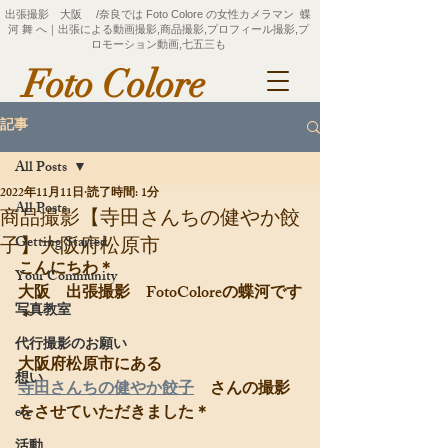
出張撮影 大阪 /奈良では Foto Colore の女性カメラマン 蝶
河 舞 へ｜出張による動画撮影,商品撮影,プロフィール撮影,プ
ロモーション動画,七五三も
Foto Colore
記事
All Posts
2022年11月11日
読了時間: 1分
All Posts
商品撮影【寺田さんちの健やか餃
Getting Started
子】大阪府松原市
こんにちわ＊
Your Community
大阪　出張撮影　FotoColoreの蝶河です
写真教室
＊
代行撮影のお願い
大阪府松原市にある
想い
寺田さんちの健やか餃子
　さんの撮影
をさせていただきました＊
etc
活動