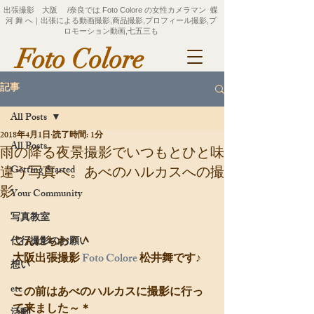
出張撮影 大阪 /奈良では Foto Colore の女性カメラマン 蝶
河 舞 へ｜出張による動画撮影,商品撮影,プロフィール撮影,プ
ロモーション動画,七五三も
Foto Colore
記事
All Posts
2018年4月1日
読了時間: 1分
All Posts
雨の降る夜景撮影でいつもとひと味
Getting Started
違う写真へ。あべのハルカスへの撮
影
Your Community
写真教室
こんにちわ＾＾
代行撮影のお願い
大阪出張撮影 
Foto Colore 
松井舞です♪
想い
etc
この前はあべのハルカスに撮影に行っ
て来ました～＊
活動