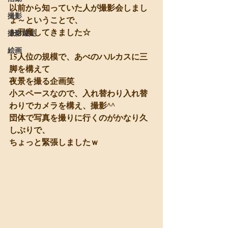
以前から知っていた人が撮影会しまし
撮影
ょ～ということで、
お邪魔してきました☆
撮影遠足
絵画
15人位の規模で、あべのハルカスに三
脚を構えて
夜景を撮る企画笑
小スペースなので、入れ替わり入れ替
わりでカメラを構え、撮影^^
団体で写真を撮りに行くのがかなり久
しぶりで、
ちょっと緊張しましたｗ