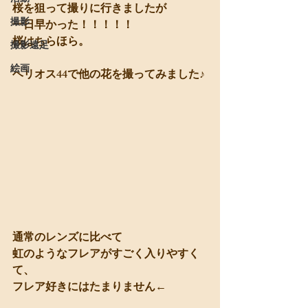
桜を狙って撮りに行きましたが
撮影
一日早かった！！！！！
桜はちらほら。
撮影遠足
絵画
ヘリオス44で他の花を撮ってみました♪
通常のレンズに比べて 
虹のようなフレアがすごく入りやすく
て、
フレア好きにはたまりません←