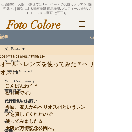
出張撮影 大阪 /奈良では Foto Colore の女性カメラマン 蝶
河 舞 へ｜出張による動画撮影,商品撮影,プロフィール撮影,プ
ロモーション動画,七五三も
Foto Colore
記事
All Posts
2018年3月28日
読了時間: 1分
All Posts
オールドレンズを使ってみた＊ヘリ
Getting Started
オス44
Your Community
こんばんわ＾＾
写真教室
松井舞です♪
代行撮影のお願い
今回、友人からヘリオス44というレン
想い
ズを貸してくれたので
使ってみました☆
etc
大阪の万博記念公園へ。
活動