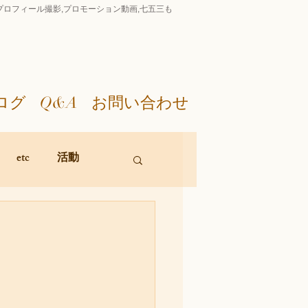
影,プロフィール撮影,プロモーション動画,七五三も
ログ
Q&A
お問い合わせ
etc
活動