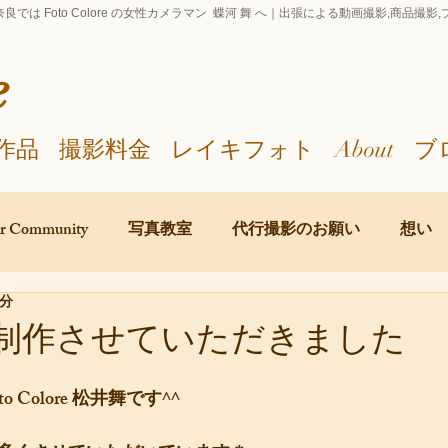
良では Foto Colore の女性カメラマン 蝶河 舞 へ｜出張による動画撮影,商品撮
e
作品
撮影料金
レイキフォト
About
ブ
r Community
写真教室
代行撮影のお願い
想い
1分
を制作させていただきました
 Colore 松井舞です^^