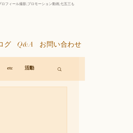
影,プロフィール撮影,プロモーション動画,七五三も
ログ
Q&A
お問い合わせ
etc
活動