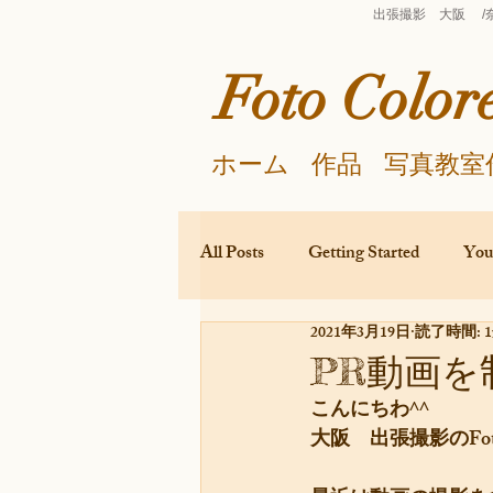
出張撮影 大阪 /奈
Foto Color
ホーム
作品
写真教室
All Posts
Getting Started
You
2021年3月19日
読了時間: 
撮影
撮影遠足
絵画
PR動画
こんにちわ^^
大阪　出張撮影のFoto