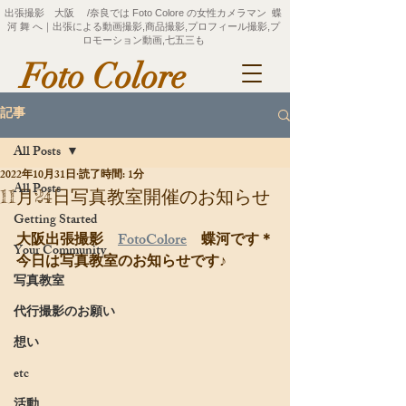
出張撮影 大阪 /奈良では Foto Colore の女性カメラマン 蝶
河 舞 へ｜出張による動画撮影,商品撮影,プロフィール撮影,プ
ロモーション動画,七五三も
Foto Colore
記事
All Posts
2022年10月31日
読了時間: 1分
All Posts
11月24日写真教室開催のお知らせ
Getting Started
大阪出張撮影　
FotoColore
　蝶河です＊
Your Community
今日は写真教室のお知らせです♪
写真教室
代行撮影のお願い
想い
etc
活動