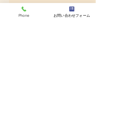
Phone
お問い合わせフォーム
コメント
コメントを追加…
芦屋市内にて写真教室再
おうちで楽しむ
開
小物写真の撮り方