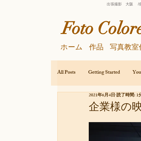
出張撮影 大阪 /奈
Foto Color
ホーム
作品
写真教室
All Posts
Getting Started
You
2021年6月4日
読了時間: 1
撮影
撮影遠足
絵画
企業様の映