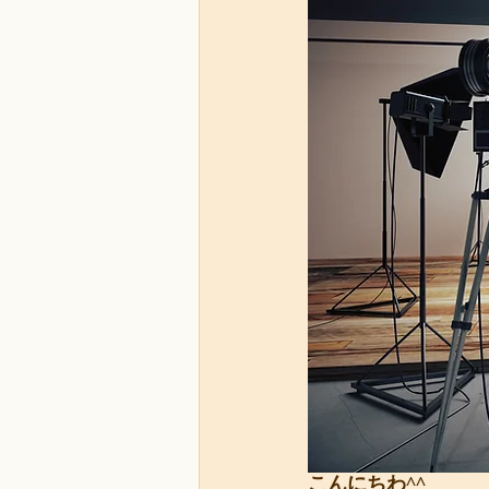
こんにちわ^^