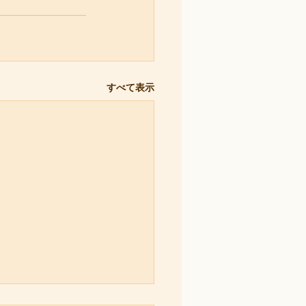
すべて表示