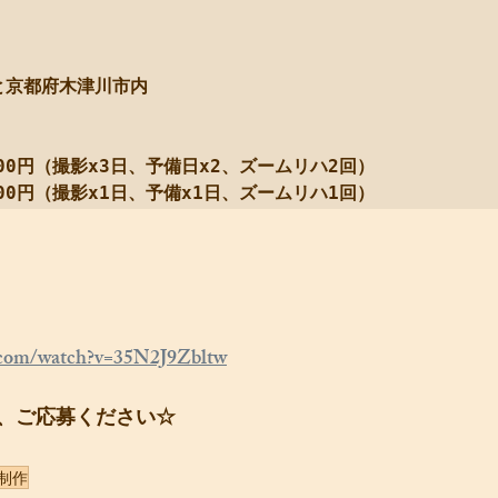
京都府木津川市内

200円（撮影x3日、予備日x2、ズームリハ2回）

.com/watch?v=35N2J9Zbltw
、ご応募ください☆
制作