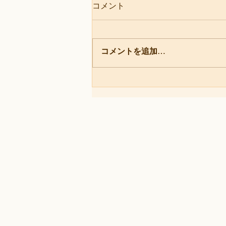
コメント
コメントを追加…
大阪の民泊撮影におすすめ！
ルームツアー動画で魅力を伝
える方法