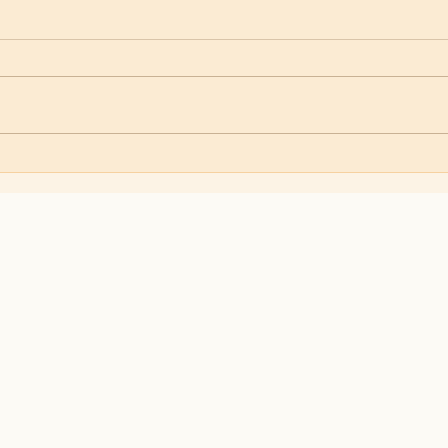
新たな一歩へのスタート - お
光伝
正月挨拶と感謝の気持ち
れた