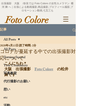
出張撮影 大阪 /奈良では Foto Colore の女性カメラマン 蝶
河 舞 へ｜出張による動画撮影,商品撮影,プロフィール撮影,プ
ロモーション動画,七五三も
Foto Colore
記事
All Posts
2020年4月15日
読了時間: 2分
All Posts
コロナが蔓延する中での出張撮影対
Getting Started
応について
こんにちわ＊
Your Community
大阪　出張撮影　
Foto Colore
　の松井
写真教室
舞です
代行撮影のお願い
想い
etc
活動